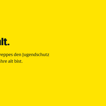
lt.
chweppes den Jugendschutz
re alt bist.